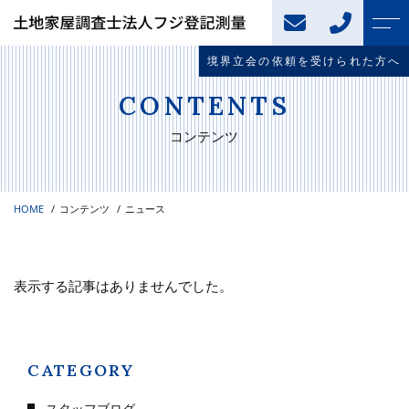
境界立会の依頼を受けられた方へ
トップページ
スタッフ
CONTENTS
境界立会の依頼を受けら
よくある質問
コンテンツ
れた方へ
ニュース
業務内容
HOME
コンテンツ
ニュース
コンテンツ
土地登記
建物登記
アクセス
表示する記事はありませんでした。
土地測量・調査
土地に関するお悩みの解決
CATEGORY
当事務所について
スタッフブログ